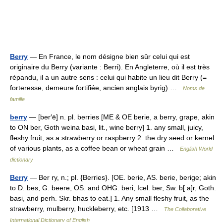
Berry
— En France, le nom désigne bien sûr celui qui est
originaire du Berry (variante : Berri). En Angleterre, où il est très
répandu, il a un autre sens : celui qui habite un lieu dit Berry (=
forteresse, demeure fortifiée, ancien anglais byrig) …
Noms de
famille
berry
— [ber′ē] n. pl. berries [ME & OE berie, a berry, grape, akin
to ON ber, Goth weina basi, lit., wine berry] 1. any small, juicy,
fleshy fruit, as a strawberry or raspberry 2. the dry seed or kernel
of various plants, as a coffee bean or wheat grain …
English World
dictionary
Berry
— Ber ry, n.; pl. {Berries}. [OE. berie, AS. berie, berige; akin
to D. bes, G. beere, OS. and OHG. beri, Icel. ber, Sw. b[ a]r, Goth.
basi, and perh. Skr. bhas to eat.] 1. Any small fleshy fruit, as the
strawberry, mulberry, huckleberry, etc. [1913 …
The Collaborative
International Dictionary of English