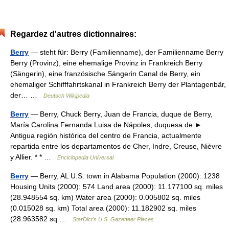
Regardez d'autres dictionnaires:
Berry
— steht für: Berry (Familienname), der Familienname Berry
Berry (Provinz), eine ehemalige Provinz in Frankreich Berry
(Sängerin), eine französische Sängerin Canal de Berry, ein
ehemaliger Schifffahrtskanal in Frankreich Berry der Plantagenbär,
der… …
Deutsch Wikipedia
Berry
— Berry, Chuck Berry, Juan de Francia, duque de Berry,
María Carolina Fernanda Luisa de Nápoles, duquesa de ►
Antigua región histórica del centro de Francia, actualmente
repartida entre los departamentos de Cher, Indre, Creuse, Nièvre
y Allier. * * …
Enciclopedia Universal
Berry
— Berry, AL U.S. town in Alabama Population (2000): 1238
Housing Units (2000): 574 Land area (2000): 11.177100 sq. miles
(28.948554 sq. km) Water area (2000): 0.005802 sq. miles
(0.015028 sq. km) Total area (2000): 11.182902 sq. miles
(28.963582 sq …
StarDict's U.S. Gazetteer Places