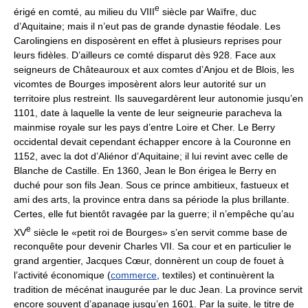
e
érigé en comté, au milieu du VIII
siècle par Waïfre, duc
d’Aquitaine; mais il n’eut pas de grande dynastie féodale. Les
Carolingiens en disposèrent en effet à plusieurs reprises pour
leurs fidèles. D’ailleurs ce comté disparut dès 928. Face aux
seigneurs de Châteauroux et aux comtes d’Anjou et de Blois, les
vicomtes de Bourges imposèrent alors leur autorité sur un
territoire plus restreint. Ils sauvegardèrent leur autonomie jusqu’en
1101, date à laquelle la vente de leur seigneurie paracheva la
mainmise royale sur les pays d’entre Loire et Cher. Le Berry
occidental devait cependant échapper encore à la Couronne en
1152, avec la dot d’Aliénor d’Aquitaine; il lui revint avec celle de
Blanche de Castille. En 1360, Jean le Bon érigea le Berry en
duché pour son fils Jean. Sous ce prince ambitieux, fastueux et
ami des arts, la province entra dans sa période la plus brillante.
Certes, elle fut bientôt ravagée par la guerre; il n’empêche qu’au
e
XV
siècle le «petit roi de Bourges» s’en servit comme base de
reconquête pour devenir Charles VII. Sa cour et en particulier le
grand argentier, Jacques Cœur, donnèrent un coup de fouet à
l’activité économique (
commerce
, textiles) et continuèrent la
tradition de mécénat inaugurée par le duc Jean. La province servit
encore souvent d’apanage jusqu’en 1601. Par la suite, le titre de