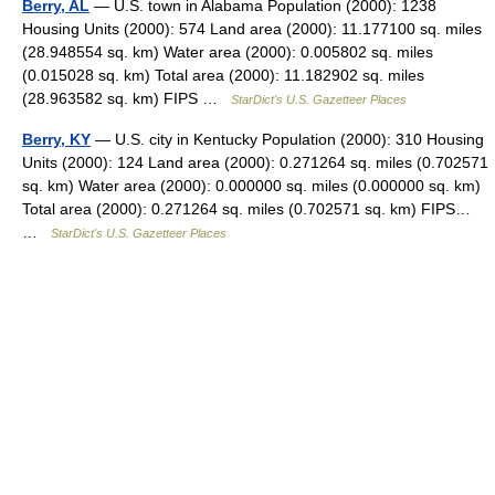
Berry, AL
— U.S. town in Alabama Population (2000): 1238
Housing Units (2000): 574 Land area (2000): 11.177100 sq. miles
(28.948554 sq. km) Water area (2000): 0.005802 sq. miles
(0.015028 sq. km) Total area (2000): 11.182902 sq. miles
(28.963582 sq. km) FIPS …
StarDict's U.S. Gazetteer Places
Berry, KY
— U.S. city in Kentucky Population (2000): 310 Housing
Units (2000): 124 Land area (2000): 0.271264 sq. miles (0.702571
sq. km) Water area (2000): 0.000000 sq. miles (0.000000 sq. km)
Total area (2000): 0.271264 sq. miles (0.702571 sq. km) FIPS…
…
StarDict's U.S. Gazetteer Places