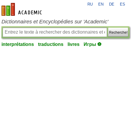
RU
EN
DE
ES
fr-academic.com
Dictionnaires et Encyclopédies sur 'Academic'
Recherche!
interprétations
traductions
livres
Игры ⚽