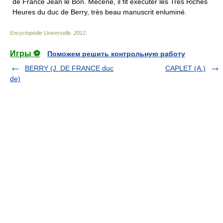
de France Jean le Bon. Mécène, il fit exécuter les Très Riches
Heures du duc de Berry, très beau manuscrit enluminé.
Encyclopédie Universelle
.
2012
.
Игры ⚽
Поможем решить контрольную работу
BERRY (J. DE FRANCE duc
CAPLET (A.)
de)