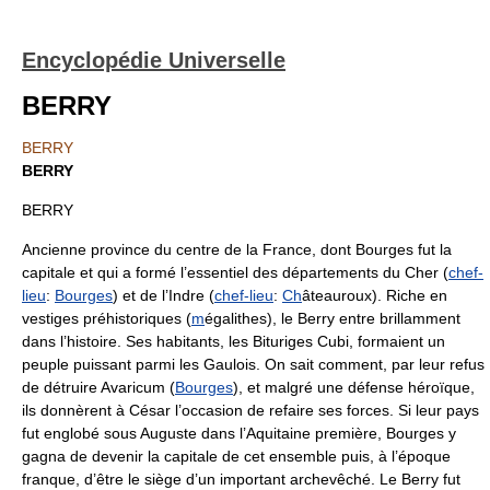
Encyclopédie Universelle
BERRY
BERRY
BERRY
BERRY
Ancienne province du centre de la France, dont Bourges fut la
capitale et qui a formé l’essentiel des départements du Cher (
chef-
lieu
:
Bourges
) et de l’Indre (
chef-lieu
:
Ch
âteauroux). Riche en
vestiges préhistoriques (
m
égalithes), le Berry entre brillamment
dans l’histoire. Ses habitants, les Bituriges Cubi, formaient un
peuple puissant parmi les Gaulois. On sait comment, par leur refus
de détruire Avaricum (
Bourges
), et malgré une défense héroïque,
ils donnèrent à César l’occasion de refaire ses forces. Si leur pays
fut englobé sous Auguste dans l’Aquitaine première, Bourges y
gagna de devenir la capitale de cet ensemble puis, à l’époque
franque, d’être le siège d’un important archevêché. Le Berry fut